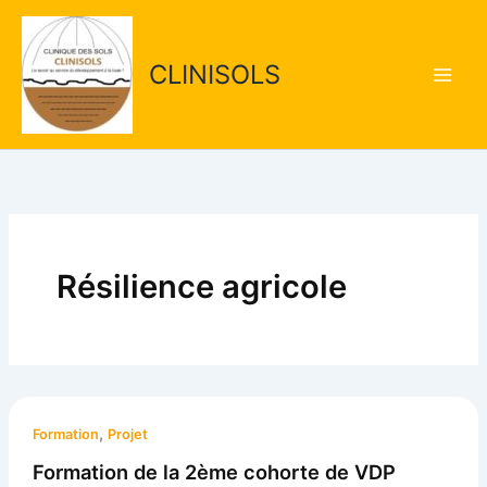
Aller
Main
au
Men
contenu
CLINISOLS
Résilience agricole
,
Formation
Projet
Formation de la 2ème cohorte de VDP