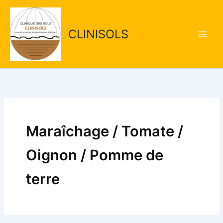
Aller
Main
au
Men
contenu
CLINISOLS
Maraîchage / Tomate /
Oignon / Pomme de
terre