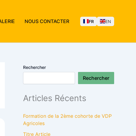
ALERIE
NOUS CONTACTER
FR
EN
Rechercher
Rechercher
Articles Récents
Formation de la 2ème cohorte de VDP
Agricoles
Titre Article