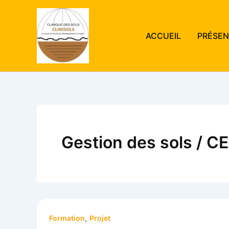
Aller
au
contenu
ACCUEIL
PRÉSEN
Gestion des sols / C
,
Formation
Projet