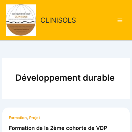
Aller
Main
au
Men
contenu
CLINISOLS
Développement durable
,
Formation
Projet
Formation de la 2ème cohorte de VDP